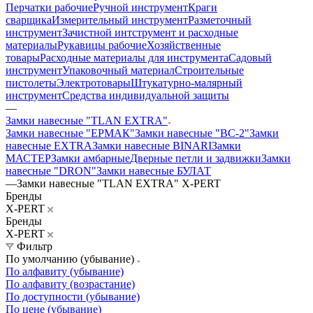
Перчатки рабочие
Ручной инструмент
Краги
сварщика
Измерительный инструмент
Разметочный
инструмент
Зачистной интструмент и расходные
материалы
Рукавицы рабочие
Хозяйственные
товары
Расходные материалы для инструмента
Садовый
инструмент
Упаковочный материал
Строительные
пистолеты
Электротовары
Штукатурно-малярный
инструмент
Средства индивидуальной защиты
—
Замки навесные "TLAN EXTRA"
Замки навесные "ЕРМАК"
Замки навесные "ВС-2"
Замки
навесные EXTRA
Замки навесные BINARI
Замки
МАСТЕР
Замки амбарные
Дверные петли и задвижки
Замки
навесные "DRON"
Замки навесные БУЛАТ
—
Замки навесные "TLAN EXTRA" X-PERT
Бренды
X-PERT
Бренды
X-PERT
Фильтр
По умолчанию (убывание)
По алфавиту (убывание)
По алфавиту (возрастание)
По доступности (убывание)
По цене (убывание)