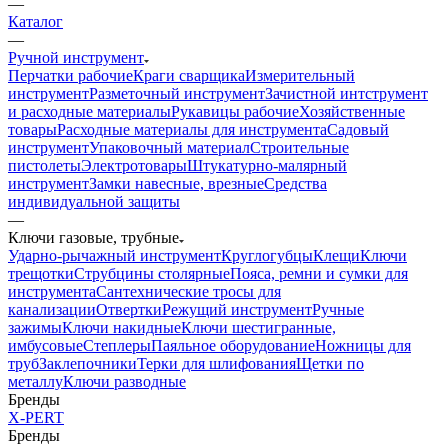
—
Каталог
—
Ручной инструмент
Перчатки рабочие
Краги сварщика
Измерительный
инструмент
Разметочный инструмент
Зачистной интструмент
и расходные материалы
Рукавицы рабочие
Хозяйственные
товары
Расходные материалы для инструмента
Садовый
инструмент
Упаковочный материал
Строительные
пистолеты
Электротовары
Штукатурно-малярный
инструмент
Замки навесные, врезные
Средства
индивидуальной защиты
—
Ключи газовые, трубные
Ударно-рычажный инструмент
Круглогубцы
Клещи
Ключи
трещотки
Струбцины столярные
Пояса, ремни и сумки для
инструмента
Сантехнические тросы для
канализации
Отвертки
Режущий инструмент
Ручные
зажимы
Ключи накидные
Ключи шестигранные,
имбусовые
Степлеры
Паяльное оборудование
Ножницы для
труб
Заклепочники
Терки для шлифования
Щетки по
металлу
Ключи разводные
Бренды
X-PERT
Бренды