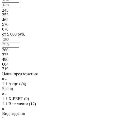
245
353
462
570
678
от 5 000 руб.
260
375
490
604
719
Наши предложения
Акция (
4
)
Бренд
X-PERT (
9
)
В наличии (
12
)
Вид изделия