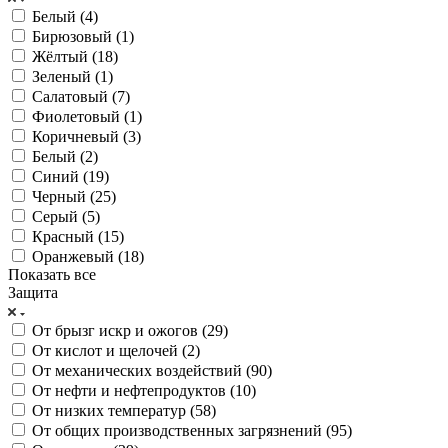
Белый (
4
)
Бирюзовый (
1
)
Жёлтый (
18
)
Зеленый (
1
)
Салатовый (
7
)
Фиолетовый (
1
)
Коричневый (
3
)
Белый (
2
)
Синий (
19
)
Черный (
25
)
Серый (
5
)
Красный (
15
)
Оранжевый (
18
)
Показать все
Защита
От брызг искр и ожогов (
29
)
От кислот и щелочей (
2
)
От механических воздействий (
90
)
От нефти и нефтепродуктов (
10
)
От низких температур (
58
)
От общих производственных загрязнений (
95
)