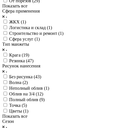
От порезов (
29
)
Показать все
Сфера применения
ЖКХ (
1
)
Логистика и склад (
1
)
Строительство и ремонт (
1
)
Сфера услуг (
1
)
Тип манжеты
Крага (
19
)
Резинка (
47
)
Рисунок нанесения
Без рисунка (
43
)
Волна (
2
)
Неполный облив (
1
)
Облив на 3/4 (
12
)
Полный облив (
9
)
Точка (
5
)
Цветы (
1
)
Показать все
Сезон