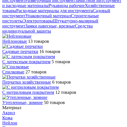
инструмент
Разметочный инструмент
Зачистной интструмент
и расходные материалы
Рукавицы рабочие
Хозяйственные
товары
Расходные материалы для инструмента
Садовый
инструмент
Упаковочный материал
Строительные
пистолеты
Электротовары
Штукатурно-малярный
инструмент
Замки навесные, врезные
Средства
индивидуальной защиты
Нейлоновые
13 товаров
Садовые перчатки
16 товаров
С латексным покрытием
5 товаров
Cпилковые
27 товаров
Перчатки хозяйственные
6 товаров
С нитриловым покрытием
12 товаров
Утепленные, зимние
50 товаров
Материал
Акрил
Кожа
Нейлон