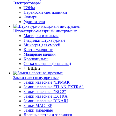
Электротовары
ТЭНы
Переноски-светильники
Фонари
Удлинители
Штукатурно-малярный инструмент
Мастерки и кельмы
Гладилки штукатурные
Миксеры для смесей
Кисти малярные
Малярные валики
Краскопульты
Сетка малярная (серпянка)
+ ЕЩЕ 2
Замки навесные, врезные
Замки навесные "ЕРМАК"
Замки навесные "TLAN EXTRA"
Замки навесные "ВС-2"
Замки навесные EXTRA
Замки навесные BINARI
Замки МАСТЕР
Замки амбарные
Дверные петли и задвижки