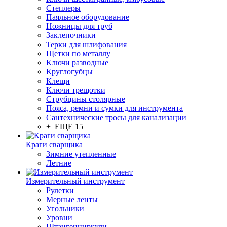
Степлеры
Паяльное оборудование
Ножницы для труб
Заклепочники
Терки для шлифования
Щетки по металлу
Ключи разводные
Круглогубцы
Клещи
Ключи трещотки
Струбцины столярные
Пояса, ремни и сумки для инструмента
Сантехнические тросы для канализации
+ ЕЩЕ 15
Краги сварщика
Зимние утепленные
Летние
Измерительный инструмент
Рулетки
Мерные ленты
Угольники
Уровни
Штангенциркули