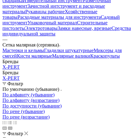
сварщика
Измерительный инструмент
Разметочный
инструмент
Зачистной интструмент и расходные
материалы
Рукавицы рабочие
Хозяйственные
товары
Расходные материалы для инструмента
Садовый
инструмент
Упаковочный материал
Строительные
пистолеты
Электротовары
Замки навесные, врезные
Средства
индивидуальной защиты
—
Сетка малярная (серпянка)
Мастерки и кельмы
Гладилки штукатурные
Миксеры для
смесей
Кисти малярные
Малярные валики
Краскопульты
Бренды
X-PERT
Бренды
X-PERT
Фильтр
По умолчанию (убывание)
По алфавиту (убывание)
По алфавиту (возрастание)
По доступности (убывание)
По цене (убывание)
По цене (возрастание)
Фильтр