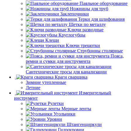
Паяльное оборудование
Ножницы для труб
Заклепочники
Терки для шлифования
Щетки по металлу
Ключи разводные
Круглогубцы
Клещи
Ключи трещотки
Струбцины столярные
Пояса,
ремни и сумки для инструмента
Сантехнические тросы для канализации
Краги сварщика
Зимние утепленные
Летние
Измерительный
инструмент
Рулетки
Мерные ленты
Угольники
Уровни
Штангенциркули
Гидроуровни