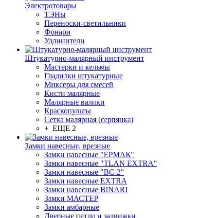
Электротовары
ТЭНы
Переноски-светильники
Фонари
Удлинители
Штукатурно-малярный инструмент
Мастерки и кельмы
Гладилки штукатурные
Миксеры для смесей
Кисти малярные
Малярные валики
Краскопульты
Сетка малярная (серпянка)
+ ЕЩЕ 2
Замки навесные, врезные
Замки навесные "ЕРМАК"
Замки навесные "TLAN EXTRA"
Замки навесные "ВС-2"
Замки навесные EXTRA
Замки навесные BINARI
Замки МАСТЕР
Замки амбарные
Дверные петли и задвижки