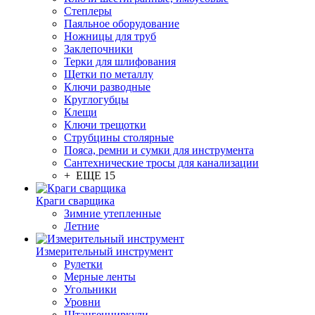
Степлеры
Паяльное оборудование
Ножницы для труб
Заклепочники
Терки для шлифования
Щетки по металлу
Ключи разводные
Круглогубцы
Клещи
Ключи трещотки
Струбцины столярные
Пояса, ремни и сумки для инструмента
Сантехнические тросы для канализации
+ ЕЩЕ 15
Краги сварщика
Зимние утепленные
Летние
Измерительный инструмент
Рулетки
Мерные ленты
Угольники
Уровни
Штангенциркули