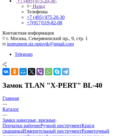
+7 (495) 975-20-30
Назад
Телефоны
+7 (495) 975-20-30
+7(917)519-82-08
Контактная информация
г. Москва, Северянинский пр., 9, стр. 1
instrument.siz.optovik@gmail.com
Telegram
Замок TLAN "X-PERT" BL-40
Главная
—
Каталог
—
Замки навесные, врезные
Перчатки рабочие
Ручной инструмент
Краги
сварщика
Измерительный инструмент
Разметочный