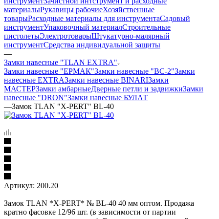
инструмент
Зачистной интструмент и расходные
материалы
Рукавицы рабочие
Хозяйственные
товары
Расходные материалы для инструмента
Садовый
инструмент
Упаковочный материал
Строительные
пистолеты
Электротовары
Штукатурно-малярный
инструмент
Средства индивидуальной защиты
—
Замки навесные "TLAN EXTRA"
Замки навесные "ЕРМАК"
Замки навесные "ВС-2"
Замки
навесные EXTRA
Замки навесные BINARI
Замки
МАСТЕР
Замки амбарные
Дверные петли и задвижки
Замки
навесные "DRON"
Замки навесные БУЛАТ
—
Замок TLAN "X-PERT" BL-40
Артикул:
200.20
Замок TLAN *X-PERT* № BL-40 40 мм оптом. Продажа
кратно фасовке 12/96 шт. (в зависимости от партии