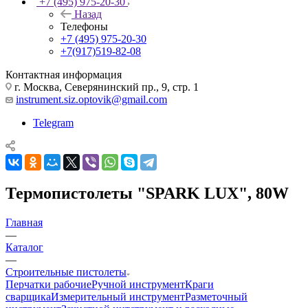
+7 (495) 975-20-30
Назад
Телефоны
+7 (495) 975-20-30
+7(917)519-82-08
Контактная информация
г. Москва, Северянинский пр., 9, стр. 1
instrument.siz.optovik@gmail.com
Telegram
Термопистолеты "SPARK LUX", 80W
Главная
—
Каталог
—
Строительные пистолеты
Перчатки рабочие
Ручной инструмент
Краги
сварщика
Измерительный инструмент
Разметочный