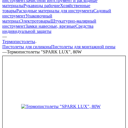
инструмент
Зачистной интструмент и расходные
материалы
Рукавицы рабочие
Хозяйственные
товары
Расходные материалы для инструмента
Садовый
инструмент
Упаковочный
материал
Электротовары
Штукатурно-малярный
инструмент
Замки навесные, врезные
Средства
индивидуальной защиты
—
Термопистолеты
Пистолеты для силикона
Пистолеты для монтажной пены
—
Термопистолеты "SPARK LUX", 80W