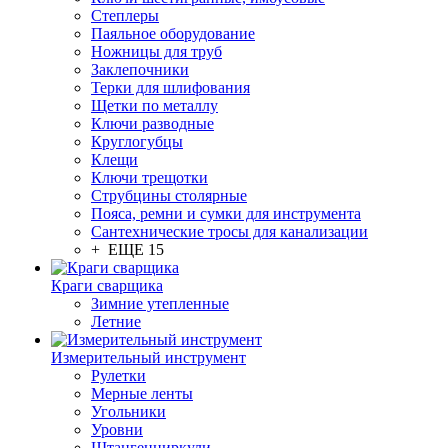
Степлеры
Паяльное оборудование
Ножницы для труб
Заклепочники
Терки для шлифования
Щетки по металлу
Ключи разводные
Круглогубцы
Клещи
Ключи трещотки
Струбцины столярные
Пояса, ремни и сумки для инструмента
Сантехнические тросы для канализации
+ ЕЩЕ 15
Краги сварщика
Зимние утепленные
Летние
Измерительный инструмент
Рулетки
Мерные ленты
Угольники
Уровни
Штангенциркули