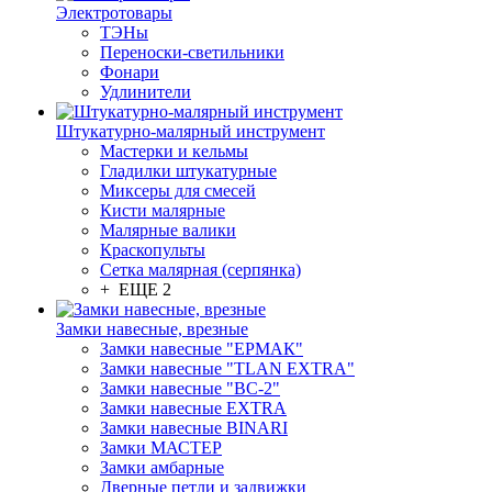
Электротовары
ТЭНы
Переноски-светильники
Фонари
Удлинители
Штукатурно-малярный инструмент
Мастерки и кельмы
Гладилки штукатурные
Миксеры для смесей
Кисти малярные
Малярные валики
Краскопульты
Сетка малярная (серпянка)
+ ЕЩЕ 2
Замки навесные, врезные
Замки навесные "ЕРМАК"
Замки навесные "TLAN EXTRA"
Замки навесные "ВС-2"
Замки навесные EXTRA
Замки навесные BINARI
Замки МАСТЕР
Замки амбарные
Дверные петли и задвижки