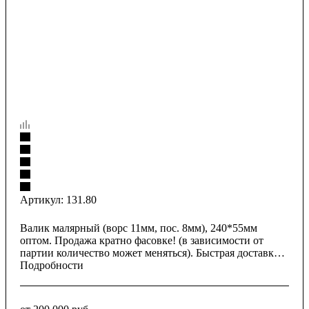
Артикул:
131.80
Валик малярный (ворс 11мм, пос. 8мм), 240*55мм
оптом. Продажа кратно фасовке! (в зависимости от
партии количество может меняться). Быстрая доставка
по всей России.
Подробности