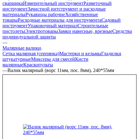
сварщика
Измерительный инструмент
Разметочный
инструмент
Зачистной интструмент и расходные
материалы
Рукавицы рабочие
Хозяйственные
товары
Расходные материалы для инструмента
Садовый
инструмент
Упаковочный материал
Строительные
пистолеты
Электротовары
Замки навесные, врезные
Средства
индивидуальной защиты
—
Малярные валики
Сетка малярная (серпянка)
Мастерки и кельмы
Гладилки
штукатурные
Миксеры для смесей
Кисти
малярные
Краскопульты
—
Валик малярный (ворс 11мм, пос. 8мм), 240*55мм