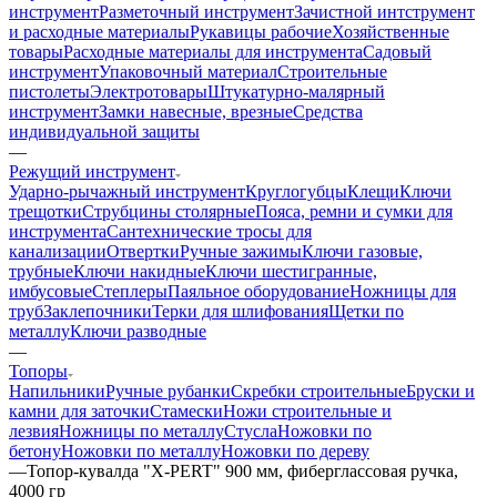
инструмент
Разметочный инструмент
Зачистной интструмент
и расходные материалы
Рукавицы рабочие
Хозяйственные
товары
Расходные материалы для инструмента
Садовый
инструмент
Упаковочный материал
Строительные
пистолеты
Электротовары
Штукатурно-малярный
инструмент
Замки навесные, врезные
Средства
индивидуальной защиты
—
Режущий инструмент
Ударно-рычажный инструмент
Круглогубцы
Клещи
Ключи
трещотки
Струбцины столярные
Пояса, ремни и сумки для
инструмента
Сантехнические тросы для
канализации
Отвертки
Ручные зажимы
Ключи газовые,
трубные
Ключи накидные
Ключи шестигранные,
имбусовые
Степлеры
Паяльное оборудование
Ножницы для
труб
Заклепочники
Терки для шлифования
Щетки по
металлу
Ключи разводные
—
Топоры
Напильники
Ручные рубанки
Скребки строительные
Бруски и
камни для заточки
Стамески
Ножи строительные и
лезвия
Ножницы по металлу
Стусла
Ножовки по
бетону
Ножовки по металлу
Ножовки по дереву
—
Топор-кувалда "X-PERT" 900 мм, фиберглассовая ручка,
4000 гр