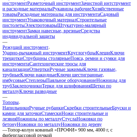
инструмент
Разметочный инструмент
Зачистной интструмент
и расходные материалы
Рукавицы рабочие
Хозяйственные
товары
Расходные материалы для инструмента
Садовый
инструмент
Упаковочный материал
Строительные
пистолеты
Электротовары
Штукатурно-малярный
инструмент
Замки навесные, врезные
Средства
индивидуальной защиты
—
Режущий инструмент
Ударно-рычажный инструмент
Круглогубцы
Клещи
Ключи
трещотки
Струбцины столярные
Пояса, ремни и сумки для
инструмента
Сантехнические тросы для
канализации
Отвертки
Ручные зажимы
Ключи газовые,
трубные
Ключи накидные
Ключи шестигранные,
имбусовые
Степлеры
Паяльное оборудование
Ножницы для
труб
Заклепочники
Терки для шлифования
Щетки по
металлу
Ключи разводные
—
Топоры
Напильники
Ручные рубанки
Скребки строительные
Бруски и
камни для заточки
Стамески
Ножи строительные и
лезвия
Ножницы по металлу
Стусла
Ножовки по
бетону
Ножовки по металлу
Ножовки по дереву
—
Топор-колун кованый «ПРОФИ» 900 мм, 4000 г, с
фиберглассовой ручкой