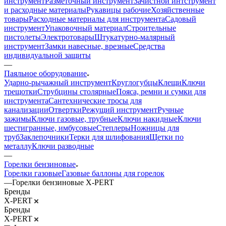
инструмент
Разметочный инструмент
Зачистной интструмент
и расходные материалы
Рукавицы рабочие
Хозяйственные
товары
Расходные материалы для инструмента
Садовый
инструмент
Упаковочный материал
Строительные
пистолеты
Электротовары
Штукатурно-малярный
инструмент
Замки навесные, врезные
Средства
индивидуальной защиты
—
Паяльное оборудование
Ударно-рычажный инструмент
Круглогубцы
Клещи
Ключи
трещотки
Струбцины столярные
Пояса, ремни и сумки для
инструмента
Сантехнические тросы для
канализации
Отвертки
Режущий инструмент
Ручные
зажимы
Ключи газовые, трубные
Ключи накидные
Ключи
шестигранные, имбусовые
Степлеры
Ножницы для
труб
Заклепочники
Терки для шлифования
Щетки по
металлу
Ключи разводные
—
Горелки бензиновые
Горелки газовые
Газовые баллоны для горелок
—
Горелки бензиновые X-PERT
Бренды
X-PERT
Бренды
X-PERT