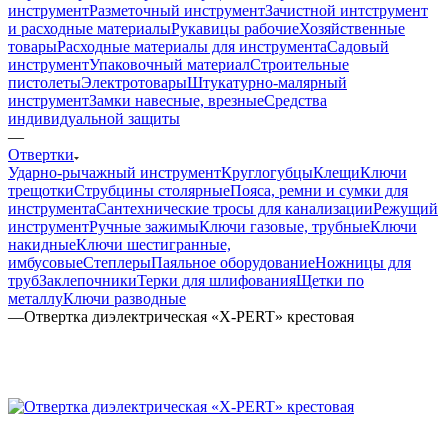
инструмент
Разметочный инструмент
Зачистной интструмент
и расходные материалы
Рукавицы рабочие
Хозяйственные
товары
Расходные материалы для инструмента
Садовый
инструмент
Упаковочный материал
Строительные
пистолеты
Электротовары
Штукатурно-малярный
инструмент
Замки навесные, врезные
Средства
индивидуальной защиты
—
Отвертки
Ударно-рычажный инструмент
Круглогубцы
Клещи
Ключи
трещотки
Струбцины столярные
Пояса, ремни и сумки для
инструмента
Сантехнические тросы для канализации
Режущий
инструмент
Ручные зажимы
Ключи газовые, трубные
Ключи
накидные
Ключи шестигранные,
имбусовые
Степлеры
Паяльное оборудование
Ножницы для
труб
Заклепочники
Терки для шлифования
Щетки по
металлу
Ключи разводные
—
Отвертка диэлектрическая «X-PERT» крестовая