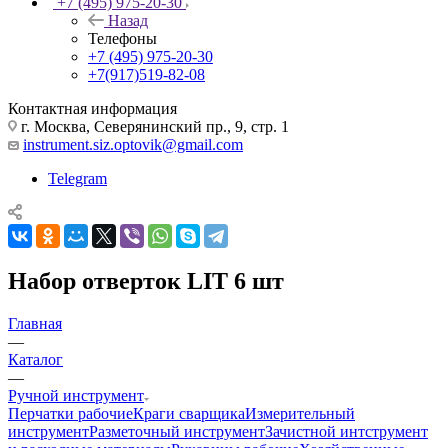
+7 (495) 975-20-30
Назад
Телефоны
+7 (495) 975-20-30
+7(917)519-82-08
Контактная информация
г. Москва, Северянинский пр., 9, стр. 1
instrument.siz.optovik@gmail.com
Telegram
Набор отверток LIT 6 шт
Главная
—
Каталог
—
Ручной инструмент
Перчатки рабочие
Краги сварщика
Измерительный
инструмент
Разметочный инструмент
Зачистной интструмент