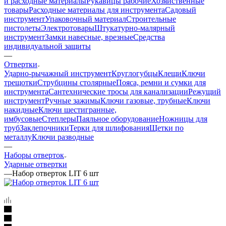
и расходные материалы
Рукавицы рабочие
Хозяйственные
товары
Расходные материалы для инструмента
Садовый
инструмент
Упаковочный материал
Строительные
пистолеты
Электротовары
Штукатурно-малярный
инструмент
Замки навесные, врезные
Средства
индивидуальной защиты
—
Отвертки
Ударно-рычажный инструмент
Круглогубцы
Клещи
Ключи
трещотки
Струбцины столярные
Пояса, ремни и сумки для
инструмента
Сантехнические тросы для канализации
Режущий
инструмент
Ручные зажимы
Ключи газовые, трубные
Ключи
накидные
Ключи шестигранные,
имбусовые
Степлеры
Паяльное оборудование
Ножницы для
труб
Заклепочники
Терки для шлифования
Щетки по
металлу
Ключи разводные
—
Наборы отверток
Ударные отвертки
—
Набор отверток LIT 6 шт