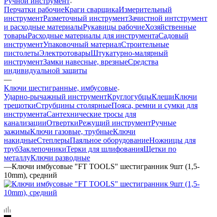
Ручной инструмент
Перчатки рабочие
Краги сварщика
Измерительный
инструмент
Разметочный инструмент
Зачистной интструмент
и расходные материалы
Рукавицы рабочие
Хозяйственные
товары
Расходные материалы для инструмента
Садовый
инструмент
Упаковочный материал
Строительные
пистолеты
Электротовары
Штукатурно-малярный
инструмент
Замки навесные, врезные
Средства
индивидуальной защиты
—
Ключи шестигранные, имбусовые
Ударно-рычажный инструмент
Круглогубцы
Клещи
Ключи
трещотки
Струбцины столярные
Пояса, ремни и сумки для
инструмента
Сантехнические тросы для
канализации
Отвертки
Режущий инструмент
Ручные
зажимы
Ключи газовые, трубные
Ключи
накидные
Степлеры
Паяльное оборудование
Ножницы для
труб
Заклепочники
Терки для шлифования
Щетки по
металлу
Ключи разводные
—
Ключи имбусовые "FT TOOLS" шестигранник 9шт (1,5-
10mm), средний