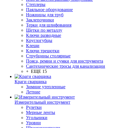
Степлеры
Паяльное оборудование
Ножницы для труб
Заклепочники
Терки для шлифования
Щетки по металлу
Ключи разводные
Круглогубцы
Клещи
Ключи трещотки
Струбцины столярные
Пояса, ремни и сумки для инструмента
Сантехнические тросы для канализации
+ ЕЩЕ 15
Краги сварщика
Зимние утепленные
Летние
Измерительный инструмент
Рулетки
Мерные ленты
Угольники
Уровни
Штангенциркули