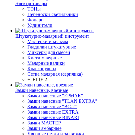
Электротовары
ТЭНы
Переноски-светильники
Фонари
Удлинители
Штукатурно-малярный инструмент
Мастерки и кельмы
Гладилки штукатурные
Миксеры для смесей
Кисти малярные
Малярные валики
Краскопульты
Сетка малярная (серпянка)
+ ЕЩЕ 2
Замки навесные, врезные
Замки навесные "ЕРМАК"
Замки навесные "TLAN EXTRA"
Замки навесные "ВС-2"
Замки навесные EXTRA
Замки навесные BINARI
Замки МАСТЕР
Замки амбарные
Дверные петли и задвижки