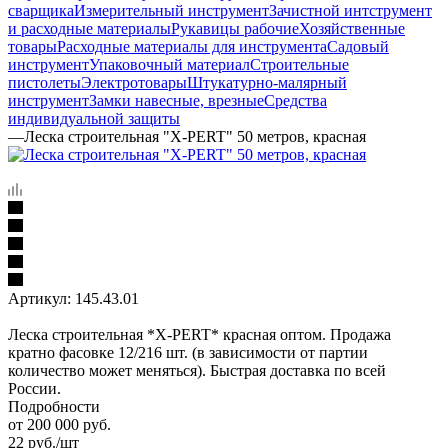
сварщика
Измерительный инструмент
Зачистной интструмент
и расходные материалы
Рукавицы рабочие
Хозяйственные
товары
Расходные материалы для инструмента
Садовый
инструмент
Упаковочный материал
Строительные
пистолеты
Электротовары
Штукатурно-малярный
инструмент
Замки навесные, врезные
Средства
индивидуальной защиты
—
Леска строительная "X-PERT" 50 метров, красная
Артикул:
145.43.01
Леска строительная *X-PERT* красная оптом. Продажа
кратно фасовке 12/216 шт. (в зависимости от партии
количество может меняться). Быстрая доставка по всей
России.
Подробности
от 200 000 руб.
22
руб.
/шт