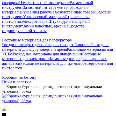
сварщика
Измерительный инструмент
Разметочный
инструмент
Зачистной интструмент и расходные
материалы
Рукавицы рабочие
Хозяйственные товары
Садовый
инструмент
Упаковочный материал
Строительные
пистолеты
Электротовары
Штукатурно-малярный
инструмент
Замки навесные, врезные
Средства
индивидуальной защиты
—
Расходные материалы для перфоратора
Гвозди и штифты для нейлера и гвоздезабивателя
Расходные
материалы для шуруповерта и дреля
Расходные материалы для
УШМ
Расходные материалы для шлифмашин
Расходные
материалы для электропил
Комплектующие для сварочных
аппаратов
Расходные материалы для триммеров
Термоклей для
пистолетов
—
Коронки по бетону
Пики и лопатки
—
Коронка бурильная целиндрическая (индивидуальная
упаковка), 65мм