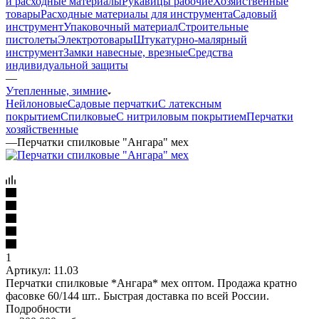
и расходные материалы
Рукавицы рабочие
Хозяйственные
товары
Расходные материалы для инструмента
Садовый
инструмент
Упаковочный материал
Строительные
пистолеты
Электротовары
Штукатурно-малярный
инструмент
Замки навесные, врезные
Средства
индивидуальной защиты
—
Утепленные, зимние
Нейлоновые
Садовые перчатки
С латексным
покрытием
Cпилковые
С нитриловым покрытием
Перчатки
хозяйственные
—
Перчатки спилковые "Ангара" мех
1
Артикул:
11.03
Перчатки спилковые *Ангара* мех оптом. Продажа кратно
фасовке 60/144 шт.. Быстрая доставка по всей России.
Подробности