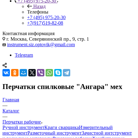
+7 (495) 975-20-30
Назад
Телефоны
+7 (495) 975-20-30
+7(917)519-82-08
Контактная информация
г. Москва, Северянинский пр., 9, стр. 1
instrument.siz.optovik@gmail.com
Telegram
Перчатки спилковые "Ангара" мех
Главная
—
Каталог
—
Перчатки рабочие
Ручной инструмент
Краги сварщика
Измерительный
инструмент
Разметочный инструмент
Зачистной интструмент