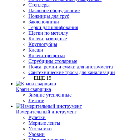
Степлеры
Паяльное оборудование
Ножницы для труб
Заклепочники
Терки для шлифования
Щетки по металлу
Ключи разводные
Круглогубцы
Клещи
Ключи трещотки
Струбцины столярные
Пояса, ремни и сумки для инструмента
Сантехнические тросы для канализации
+ ЕЩЕ 15
Краги сварщика
Зимние утепленные
Летние
Измерительный инструмент
Рулетки
Мерные ленты
Угольники
Уровни
Штангенциркули