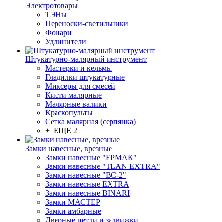
Электротовары
ТЭНы
Переноски-светильники
Фонари
Удлинители
Штукатурно-малярный инструмент
Мастерки и кельмы
Гладилки штукатурные
Миксеры для смесей
Кисти малярные
Малярные валики
Краскопульты
Сетка малярная (серпянка)
+ ЕЩЕ 2
Замки навесные, врезные
Замки навесные "ЕРМАК"
Замки навесные "TLAN EXTRA"
Замки навесные "ВС-2"
Замки навесные EXTRA
Замки навесные BINARI
Замки МАСТЕР
Замки амбарные
Дверные петли и задвижки