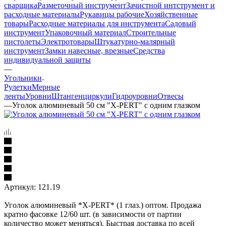
сварщика
Разметочный инструмент
Зачистной интструмент и
расходные материалы
Рукавицы рабочие
Хозяйственные
товары
Расходные материалы для инструмента
Садовый
инструмент
Упаковочный материал
Строительные
пистолеты
Электротовары
Штукатурно-малярный
инструмент
Замки навесные, врезные
Средства
индивидуальной защиты
—
Угольники
Рулетки
Мерные
ленты
Уровни
Штангенциркули
Гидроуровни
Отвесы
—
Уголок алюминевый 50 см "X-PERT" с одним глазком
Артикул:
121.19
Уголок алюминевый *X-PERT* (1 глаз.) оптом. Продажа
кратно фасовке 12/60 шт. (в зависимости от партии
количество может меняться). Быстрая доставка по всей