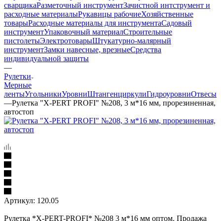
сварщика
Разметочный инструмент
Зачистной интструмент и
расходные материалы
Рукавицы рабочие
Хозяйственные
товары
Расходные материалы для инструмента
Садовый
инструмент
Упаковочный материал
Строительные
пистолеты
Электротовары
Штукатурно-малярный
инструмент
Замки навесные, врезные
Средства
индивидуальной защиты
—
Рулетки
Мерные
ленты
Угольники
Уровни
Штангенциркули
Гидроуровни
Отвесы
—
Рулетка "X-PERT PROFI" №208, 3 м*16 мм, прорезиненная,
автостоп
Артикул:
120.05
Рулетка *X-PERT-PROFI* №208 3 м*16 мм оптом. Продажа