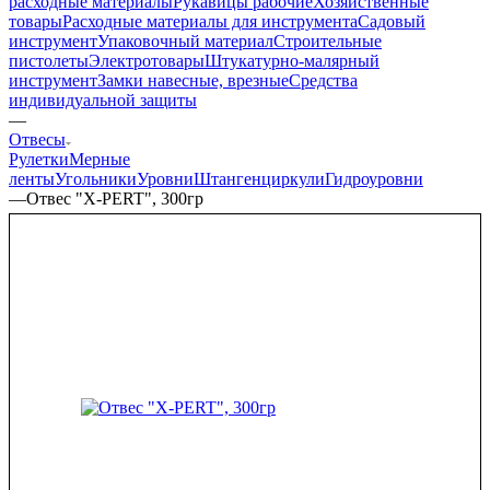
расходные материалы
Рукавицы рабочие
Хозяйственные
товары
Расходные материалы для инструмента
Садовый
инструмент
Упаковочный материал
Строительные
пистолеты
Электротовары
Штукатурно-малярный
инструмент
Замки навесные, врезные
Средства
индивидуальной защиты
—
Отвесы
Рулетки
Мерные
ленты
Угольники
Уровни
Штангенциркули
Гидроуровни
—
Отвес "X-PERT", 300гр