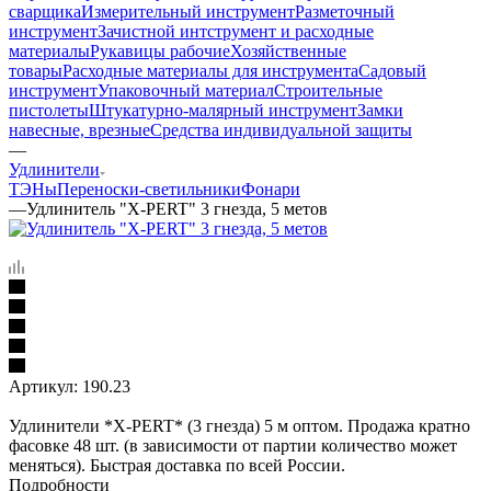
сварщика
Измерительный инструмент
Разметочный
инструмент
Зачистной интструмент и расходные
материалы
Рукавицы рабочие
Хозяйственные
товары
Расходные материалы для инструмента
Садовый
инструмент
Упаковочный материал
Строительные
пистолеты
Штукатурно-малярный инструмент
Замки
навесные, врезные
Средства индивидуальной защиты
—
Удлинители
ТЭНы
Переноски-светильники
Фонари
—
Удлинитель "X-PERT" 3 гнезда, 5 метов
Артикул:
190.23
Удлинители *X-PERT* (3 гнезда) 5 м оптом. Продажа кратно
фасовке 48 шт. (в зависимости от партии количество может
меняться). Быстрая доставка по всей России.
Подробности