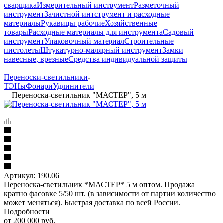
сварщика
Измерительный инструмент
Разметочный
инструмент
Зачистной интструмент и расходные
материалы
Рукавицы рабочие
Хозяйственные
товары
Расходные материалы для инструмента
Садовый
инструмент
Упаковочный материал
Строительные
пистолеты
Штукатурно-малярный инструмент
Замки
навесные, врезные
Средства индивидуальной защиты
—
Переноски-светильники
ТЭНы
Фонари
Удлинители
—
Переноска-светильник "МАСТЕР", 5 м
Артикул:
190.06
Переноска-светильник *МАСТЕР* 5 м оптом. Продажа
кратно фасовке 5/50 шт. (в зависимости от партии количество
может меняться). Быстрая доставка по всей России.
Подробности
от 200 000 руб.