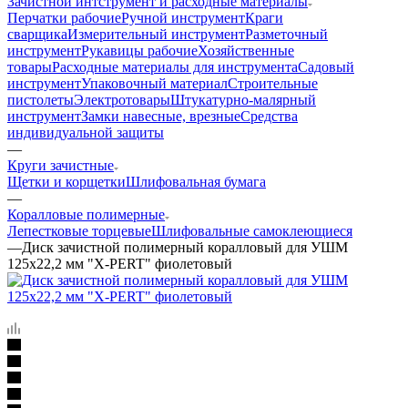
Зачистной интструмент и расходные материалы
Перчатки рабочие
Ручной инструмент
Краги
сварщика
Измерительный инструмент
Разметочный
инструмент
Рукавицы рабочие
Хозяйственные
товары
Расходные материалы для инструмента
Садовый
инструмент
Упаковочный материал
Строительные
пистолеты
Электротовары
Штукатурно-малярный
инструмент
Замки навесные, врезные
Средства
индивидуальной защиты
—
Круги зачистные
Щетки и корщетки
Шлифовальная бумага
—
Коралловые полимерные
Лепестковые торцевые
Шлифовальные самоклеющиеся
—
Диск зачистной полимерный коралловый для УШМ
125x22,2 мм "X-PERT" фиолетовый