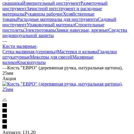
сварщика
Измерительный инструмент
Разметочный
инструмент
Зачистной интструмент и расходные
материалы
Рукавицы рабочие
Хозяйственные
товары
Расходные материалы для инструмента
Садовый
инструмент
Упаковочный материал
Строительные
пистолеты
Электротовары
Замки навесные, врезные
Средства
индивидуальной защиты
—
Кисти малярные
Сетка малярная (серпянка)
Мастерки и кельмы
Гладилки
штукатурные
Миксеры для смесей
Малярные
валики
Краскопульты
—
Кисть "ЕВРО" (деревянная ручка, натуральная щетина),
25мм
Акция
Артикул:
131.20