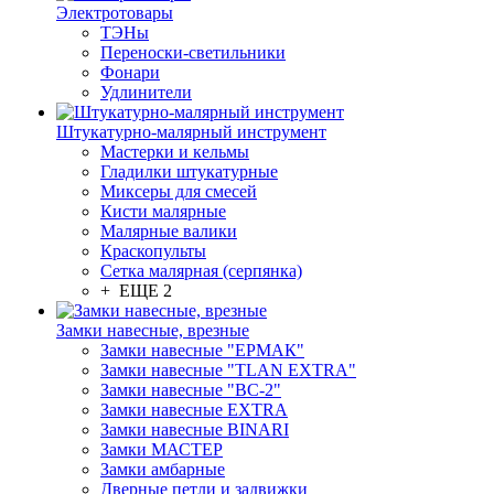
Электротовары
ТЭНы
Переноски-светильники
Фонари
Удлинители
Штукатурно-малярный инструмент
Мастерки и кельмы
Гладилки штукатурные
Миксеры для смесей
Кисти малярные
Малярные валики
Краскопульты
Сетка малярная (серпянка)
+ ЕЩЕ 2
Замки навесные, врезные
Замки навесные "ЕРМАК"
Замки навесные "TLAN EXTRA"
Замки навесные "ВС-2"
Замки навесные EXTRA
Замки навесные BINARI
Замки МАСТЕР
Замки амбарные
Дверные петли и задвижки