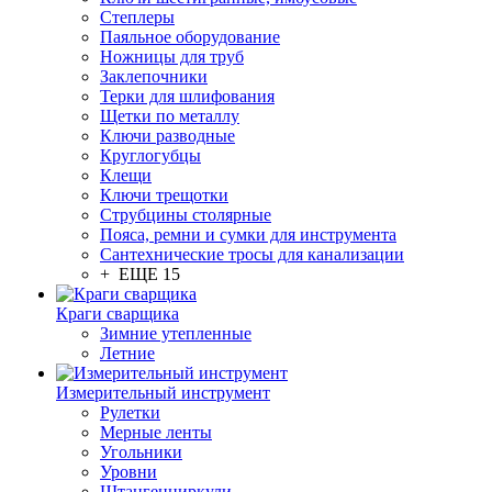
Степлеры
Паяльное оборудование
Ножницы для труб
Заклепочники
Терки для шлифования
Щетки по металлу
Ключи разводные
Круглогубцы
Клещи
Ключи трещотки
Струбцины столярные
Пояса, ремни и сумки для инструмента
Сантехнические тросы для канализации
+ ЕЩЕ 15
Краги сварщика
Зимние утепленные
Летние
Измерительный инструмент
Рулетки
Мерные ленты
Угольники
Уровни
Штангенциркули