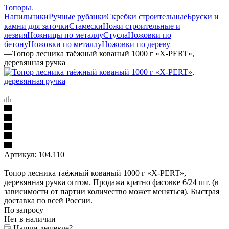
Топоры
Напильники
Ручные рубанки
Скребки строительные
Бруски и
камни для заточки
Стамески
Ножи строительные и
лезвия
Ножницы по металлу
Стусла
Ножовки по
бетону
Ножовки по металлу
Ножовки по дереву
—
Топор лесника таёжный кованый 1000 г «X-PERT»,
деревянная ручка
Артикул:
104.110
Топор лесника таёжный кованый 1000 г «X-PERT»,
деревянная ручка оптом. Продажа кратно фасовке 6/24 шт. (в
зависимости от партии количество может меняться). Быстрая
доставка по всей России.
По запросу
Нет в наличии
Нашли дешевле?