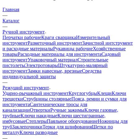
Главная
—
Каталог
—
Ручной инструмент
Перчатки рабочие
Краги сварщика
Измерительный
инструмент
Разметочный инструмент
Зачистной интструмент
и расходные материалы
Рукавицы рабочие
Хозяйственные
товары
Расходные материалы для инструмента
Садовый
инструмент
Упаковочный материал
Строительные
пистолеты
Электротовары
Штукатурно-малярный
инструмент
Замки навесные, врезные
Средства
индивидуальной защиты
—
Режущий инструмент
Ударно-рычажный инструмент
Круглогубцы
Клещи
Ключи
трещотки
Струбцины столярные
Пояса, ремни и сумки для
инструмента
Сантехнические тросы для
канализации
Отвертки
Ручные зажимы
Ключи газовые,
трубные
Ключи накидные
Ключи шестигранные,
имбусовые
Степлеры
Паяльное оборудование
Ножницы для
труб
Заклепочники
Терки для шлифования
Щетки по
металлу
Ключи разводные
—