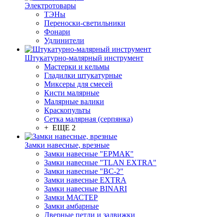
Электротовары
ТЭНы
Переноски-светильники
Фонари
Удлинители
Штукатурно-малярный инструмент
Мастерки и кельмы
Гладилки штукатурные
Миксеры для смесей
Кисти малярные
Малярные валики
Краскопульты
Сетка малярная (серпянка)
+ ЕЩЕ 2
Замки навесные, врезные
Замки навесные "ЕРМАК"
Замки навесные "TLAN EXTRA"
Замки навесные "ВС-2"
Замки навесные EXTRA
Замки навесные BINARI
Замки МАСТЕР
Замки амбарные
Дверные петли и задвижки