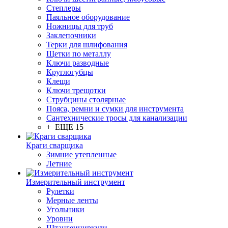
Степлеры
Паяльное оборудование
Ножницы для труб
Заклепочники
Терки для шлифования
Щетки по металлу
Ключи разводные
Круглогубцы
Клещи
Ключи трещотки
Струбцины столярные
Пояса, ремни и сумки для инструмента
Сантехнические тросы для канализации
+ ЕЩЕ 15
Краги сварщика
Зимние утепленные
Летние
Измерительный инструмент
Рулетки
Мерные ленты
Угольники
Уровни
Штангенциркули