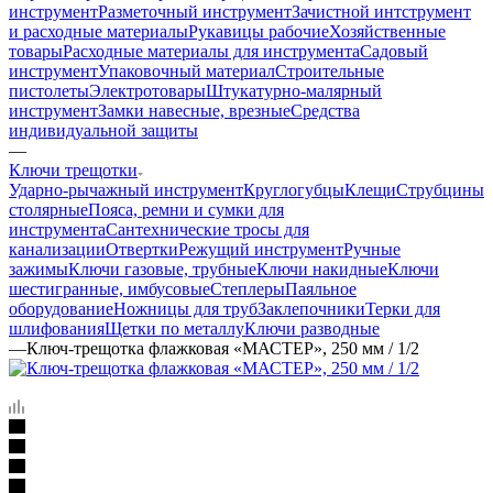
инструмент
Разметочный инструмент
Зачистной интструмент
и расходные материалы
Рукавицы рабочие
Хозяйственные
товары
Расходные материалы для инструмента
Садовый
инструмент
Упаковочный материал
Строительные
пистолеты
Электротовары
Штукатурно-малярный
инструмент
Замки навесные, врезные
Средства
индивидуальной защиты
—
Ключи трещотки
Ударно-рычажный инструмент
Круглогубцы
Клещи
Струбцины
столярные
Пояса, ремни и сумки для
инструмента
Сантехнические тросы для
канализации
Отвертки
Режущий инструмент
Ручные
зажимы
Ключи газовые, трубные
Ключи накидные
Ключи
шестигранные, имбусовые
Степлеры
Паяльное
оборудование
Ножницы для труб
Заклепочники
Терки для
шлифования
Щетки по металлу
Ключи разводные
—
Ключ-трещотка флажковая «МАСТЕР», 250 мм / 1/2