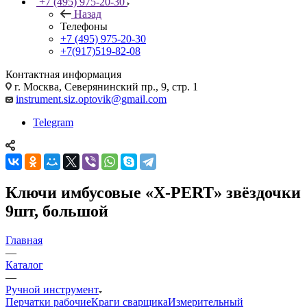
+7 (495) 975-20-30
Назад
Телефоны
+7 (495) 975-20-30
+7(917)519-82-08
Контактная информация
г. Москва, Северянинский пр., 9, стр. 1
instrument.siz.optovik@gmail.com
Telegram
Ключи имбусовые «X-PERT» звёздочки
9шт, большой
Главная
—
Каталог
—
Ручной инструмент
Перчатки рабочие
Краги сварщика
Измерительный