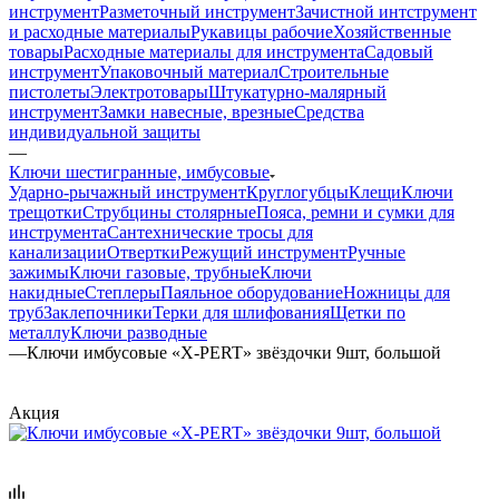
инструмент
Разметочный инструмент
Зачистной интструмент
и расходные материалы
Рукавицы рабочие
Хозяйственные
товары
Расходные материалы для инструмента
Садовый
инструмент
Упаковочный материал
Строительные
пистолеты
Электротовары
Штукатурно-малярный
инструмент
Замки навесные, врезные
Средства
индивидуальной защиты
—
Ключи шестигранные, имбусовые
Ударно-рычажный инструмент
Круглогубцы
Клещи
Ключи
трещотки
Струбцины столярные
Пояса, ремни и сумки для
инструмента
Сантехнические тросы для
канализации
Отвертки
Режущий инструмент
Ручные
зажимы
Ключи газовые, трубные
Ключи
накидные
Степлеры
Паяльное оборудование
Ножницы для
труб
Заклепочники
Терки для шлифования
Щетки по
металлу
Ключи разводные
—
Ключи имбусовые «X-PERT» звёздочки 9шт, большой
Акция