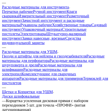
—
Расходные материалы для инструмента
Перчатки рабочие
Ручной инструмент
Краги
сварщика
Измерительный инструмент
Разметочный
инструмент
Зачистной интструмент и расходные
материалы
Рукавицы рабочие
Хозяйственные товары
Садовый
инструмент
Упаковочный материал
Строительные
пистолеты
Электротовары
Штукатурно-малярный
инструмент
Замки навесные, врезные
Средства
индивидуальной защиты
—
Расходные материалы для УШМ
Гвозди и штифты для нейлера и гвоздезабивателя
Расходные
материалы для перфоратора
Расходные материалы для
шуруповерта и дреля
Расходные материалы для
шлифмашин
Расходные материалы для
электропил
Комплектующие для сварочных
аппаратов
Расходные материалы для триммеров
Термоклей для
пистолетов
—
Щетки и Корщетки для УШМ
Диски шлифовальные
—
Корщетка усиленная дисковая прямая с набором
переходников 5 шт. для точила «ПРОФИ» (витая
латунированная)