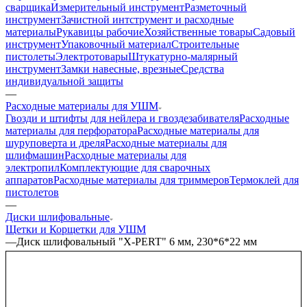
сварщика
Измерительный инструмент
Разметочный
инструмент
Зачистной интструмент и расходные
материалы
Рукавицы рабочие
Хозяйственные товары
Садовый
инструмент
Упаковочный материал
Строительные
пистолеты
Электротовары
Штукатурно-малярный
инструмент
Замки навесные, врезные
Средства
индивидуальной защиты
—
Расходные материалы для УШМ
Гвозди и штифты для нейлера и гвоздезабивателя
Расходные
материалы для перфоратора
Расходные материалы для
шуруповерта и дреля
Расходные материалы для
шлифмашин
Расходные материалы для
электропил
Комплектующие для сварочных
аппаратов
Расходные материалы для триммеров
Термоклей для
пистолетов
—
Диски шлифовальные
Щетки и Корщетки для УШМ
—
Диск шлифовальный "X-PERT" 6 мм, 230*6*22 мм