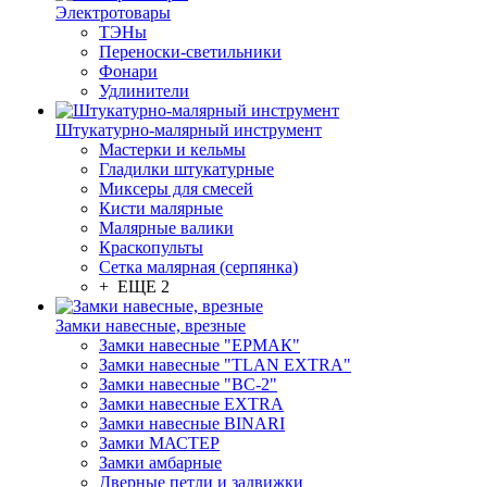
Электротовары
ТЭНы
Переноски-светильники
Фонари
Удлинители
Штукатурно-малярный инструмент
Мастерки и кельмы
Гладилки штукатурные
Миксеры для смесей
Кисти малярные
Малярные валики
Краскопульты
Сетка малярная (серпянка)
+ ЕЩЕ 2
Замки навесные, врезные
Замки навесные "ЕРМАК"
Замки навесные "TLAN EXTRA"
Замки навесные "ВС-2"
Замки навесные EXTRA
Замки навесные BINARI
Замки МАСТЕР
Замки амбарные
Дверные петли и задвижки