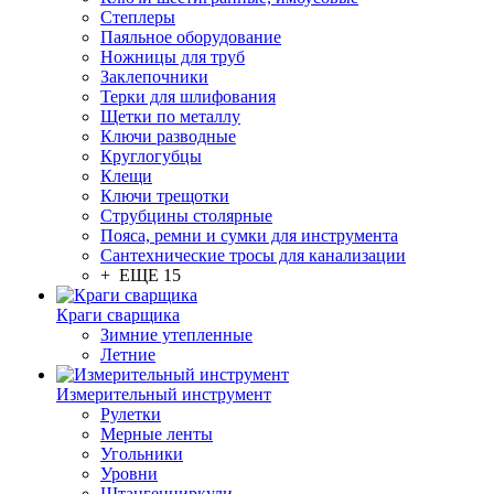
Степлеры
Паяльное оборудование
Ножницы для труб
Заклепочники
Терки для шлифования
Щетки по металлу
Ключи разводные
Круглогубцы
Клещи
Ключи трещотки
Струбцины столярные
Пояса, ремни и сумки для инструмента
Сантехнические тросы для канализации
+ ЕЩЕ 15
Краги сварщика
Зимние утепленные
Летние
Измерительный инструмент
Рулетки
Мерные ленты
Угольники
Уровни
Штангенциркули