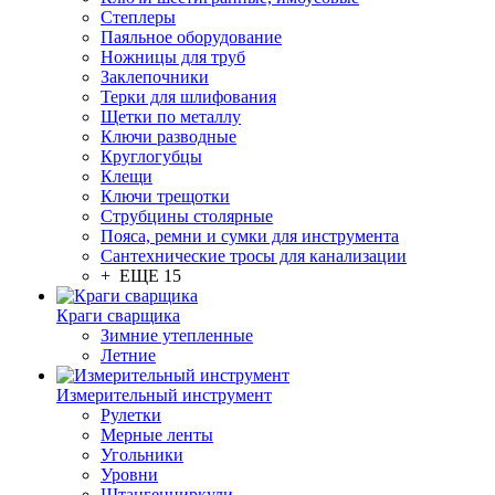
Степлеры
Паяльное оборудование
Ножницы для труб
Заклепочники
Терки для шлифования
Щетки по металлу
Ключи разводные
Круглогубцы
Клещи
Ключи трещотки
Струбцины столярные
Пояса, ремни и сумки для инструмента
Сантехнические тросы для канализации
+ ЕЩЕ 15
Краги сварщика
Зимние утепленные
Летние
Измерительный инструмент
Рулетки
Мерные ленты
Угольники
Уровни
Штангенциркули