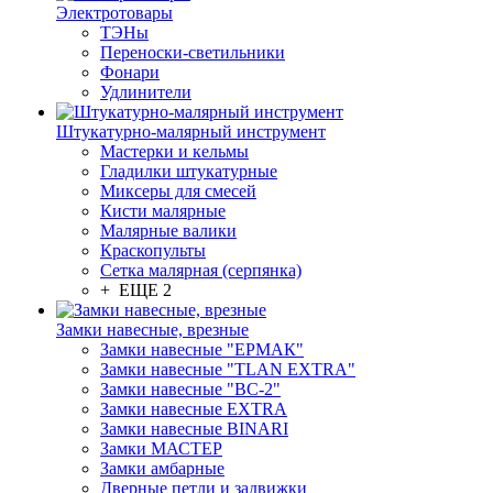
Электротовары
ТЭНы
Переноски-светильники
Фонари
Удлинители
Штукатурно-малярный инструмент
Мастерки и кельмы
Гладилки штукатурные
Миксеры для смесей
Кисти малярные
Малярные валики
Краскопульты
Сетка малярная (серпянка)
+ ЕЩЕ 2
Замки навесные, врезные
Замки навесные "ЕРМАК"
Замки навесные "TLAN EXTRA"
Замки навесные "ВС-2"
Замки навесные EXTRA
Замки навесные BINARI
Замки МАСТЕР
Замки амбарные
Дверные петли и задвижки