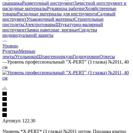
сварщика
Разметочный инструмент
Зачистной интструмент и
расходные материалы
Рукавицы рабочие
Хозяйственные
товары
Расходные материалы для инструмента
Садовый
инструмент
Упаковочный материал
Строительные
пистолеты
Электротовары
Штукатурно-малярный
инструмент
Замки навесные, врезные
Средства
индивидуальной защиты
—
Уровни
Рулетки
Мерные
ленты
Угольники
Штангенциркули
Гидроуровни
Отвесы
—
Уровень профессиональный "X-PERT" (3 глазка) №2011, 40
см
Артикул:
122.30
Уровень *X-PERT* (3 глазка) №2011 оптом. Продажа кратно