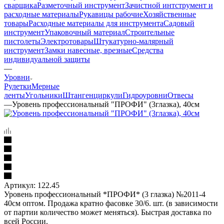
сварщика
Разметочный инструмент
Зачистной интструмент и
расходные материалы
Рукавицы рабочие
Хозяйственные
товары
Расходные материалы для инструмента
Садовый
инструмент
Упаковочный материал
Строительные
пистолеты
Электротовары
Штукатурно-малярный
инструмент
Замки навесные, врезные
Средства
индивидуальной защиты
—
Уровни
Рулетки
Мерные
ленты
Угольники
Штангенциркули
Гидроуровни
Отвесы
—
Уровень профессиональный "ПРОФИ" (3глазка), 40см
Артикул:
122.45
Уровень профессиональный *ПРОФИ* (3 глазка) №2011-4
40см оптом. Продажа кратно фасовке 30/6. шт. (в зависимости
от партии количество может меняться). Быстрая доставка по
всей России.